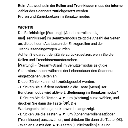
Beim Auswechseln der
Rollen
und
Trennkissen
muss der
interne
Zähler des Scanners zurückgesetzt werden.
Prüfen und Zurücksetzen im Benutzermodus
WICHTIG
Die Befehlsfolge [Wartung] - [Abnehmerrollensatz]
und[Trennkissen] im Benutzermodus zeigt die Anzahl der Seiten
an, die seit dem Austausch der Einzugsrollen und der
Trennkisseneingezogen wurden.
Achten Sie darauf, den Zählerzurückzusetzen, wenn Sie die
Rollen und Trennkissenaustauschen.
[Wartung] – [Gesamt-Scan] im Benutzermodus zeigt die
Gesamtanzahl der während der Lebensdauer des Scanners
eingezogenen Seiten an.
Dieser Zähler kann nicht zurückgesetzt werden.
- Drücken Sie auf dem Bedienfeld die Taste [Menu].Der
Benutzermodus wird aktiviert. „
Bedienung im Benutzermodus
“
- Drücken Sie die Tasten ▲▼, um [Wartung] auszuwählen, und
drücken Sie dann die Taste [OK]. Die
Wartungseinstellungspunkte werden angezeigt.
- Drücken Sie die Tasten ▲▼, um [Abnehmerrollensatz]oder
[Trennkissen] auszuwählen, und drücken Sie dann die Taste [OK].
- Wählen Sie mit den ▲▼-Tasten [Zurückstellen] aus und