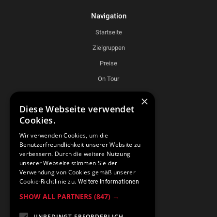
Navigation
Startseite
Zielgruppen
Preise
On Tour
×
Diese Webseite verwendet
Cookies.
Support
Wir verwenden Cookies, um die
Fragen und Antworten
Benutzerfreundlichkeit unserer Website zu
verbessern. Durch die weitere Nutzung
Support
unserer Webseite stimmen Sie der
Lizenz beantragen
Verwendung von Cookies gemäß unserer
Cookie-Richtlinie zu.
Weitere Informationen
Förderprogramme
SHOW ALL PARTNERS
(847) →
Kontakt
UNBEDINGT ERFORDERLICH
Partner-Portal