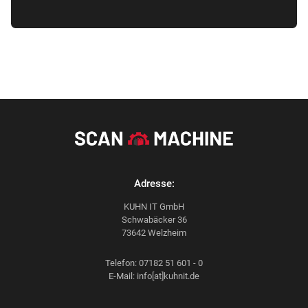
Adresse:
KUHN IT GmbH
Schwabäcker 36
73642 Welzheim
Telefon: 07182 51 601 - 0
E-Mail: info[at]kuhnit.de