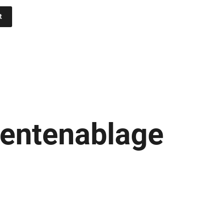
t
entenablage