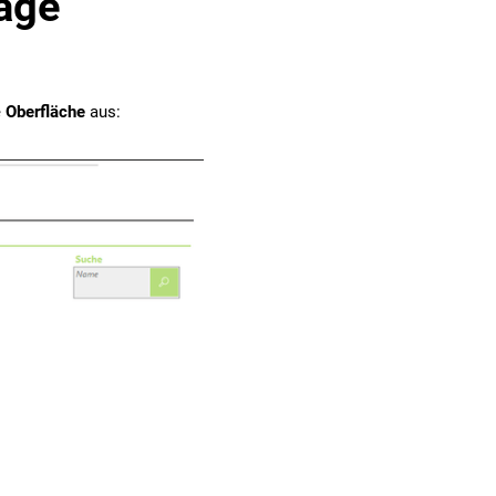
age
e
Oberfläche
aus: